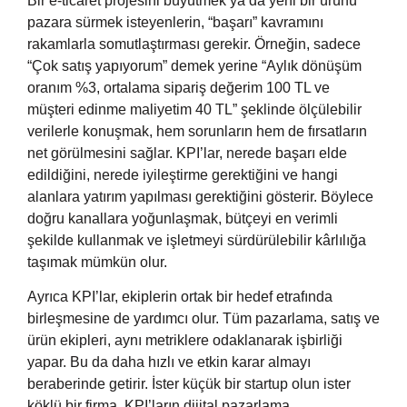
Bir e-ticaret projesini büyütmek ya da yeni bir ürünü
pazara sürmek isteyenlerin, “başarı” kavramını
rakamlarla somutlaştırması gerekir. Örneğin, sadece
“Çok satış yapıyorum” demek yerine “Aylık dönüşüm
oranım %3, ortalama sipariş değerim 100 TL ve
müşteri edinme maliyetim 40 TL” şeklinde ölçülebilir
verilerle konuşmak, hem sorunların hem de fırsatların
net görülmesini sağlar. KPI’lar, nerede başarı elde
edildiğini, nerede iyileştirme gerektiğini ve hangi
alanlara yatırım yapılması gerektiğini gösterir. Böylece
doğru kanallara yoğunlaşmak, bütçeyi en verimli
şekilde kullanmak ve işletmeyi sürdürülebilir kârlılığa
taşımak mümkün olur.
Ayrıca KPI’lar, ekiplerin ortak bir hedef etrafında
birleşmesine de yardımcı olur. Tüm pazarlama, satış ve
ürün ekipleri, aynı metriklere odaklanarak işbirliği
yapar. Bu da daha hızlı ve etkin karar almayı
beraberinde getirir. İster küçük bir startup olun ister
köklü bir firma, KPI’ların dijital pazarlama