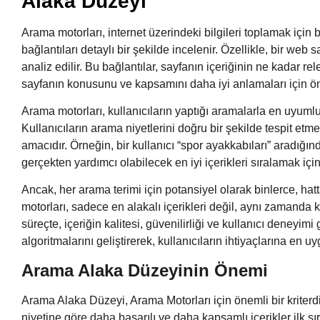
Alaka Düzeyi
Arama motorları, internet üzerindeki bilgileri toplamak için bo
bağlantıları detaylı bir şekilde incelenir. Özellikle, bir web s
analiz edilir. Bu bağlantılar, sayfanın içeriğinin ne kadar r
sayfanın konusunu ve kapsamını daha iyi anlamaları için ön
Arama motorları, kullanıcıların yaptığı aramalarla en uyum
Kullanıcıların arama niyetlerini doğru bir şekilde tespit et
amacıdır. Örneğin, bir kullanıcı “spor ayakkabıları” aradığın
gerçekten yardımcı olabilecek en iyi içerikleri sıralamak içi
Ancak, her arama terimi için potansiyel olarak binlerce, hat
motorları, sadece en alakalı içerikleri değil, aynı zamanda ku
süreçte, içeriğin kalitesi, güvenilirliği ve kullanıcı deneyim
algoritmalarını geliştirerek, kullanıcıların ihtiyaçlarına 
Arama Alaka Düzeyinin Önemi
Arama Alaka Düzeyi, Arama Motorları için önemli bir kriterd
niyetine göre daha başarılı ve daha kapsamlı içerikler ilk sır