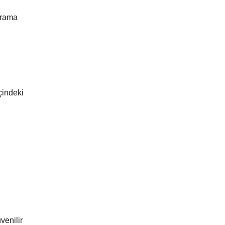
arama
içindeki
venilir