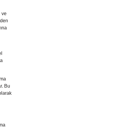
ı ve
inden
rına
el
ya
ama
ar. Bu
olarak
ama