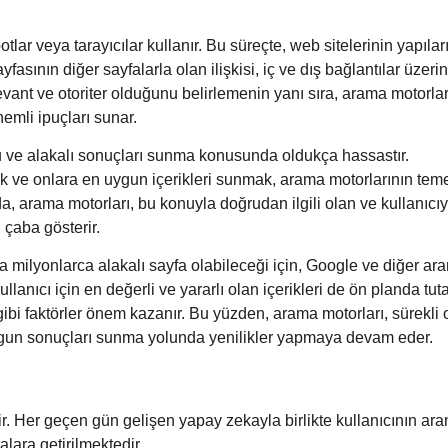
tlar veya tarayıcılar kullanır. Bu süreçte, web sitelerinin yapılar
ayfasının diğer sayfalarla olan ilişkisi, iç ve dış bağlantılar üzer
elevant ve otoriter olduğunu belirlemenin yanı sıra, arama motorla
emli ipuçları sunar.
lu ve alakalı sonuçları sunma konusunda oldukça hassastır.
mek ve onlara en uygun içerikleri sunmak, arama motorlarının tem
da, arama motorları, bu konuyla doğrudan ilgili olan ve kullanıcı
n çaba gösterir.
ta milyonlarca alakalı sayfa olabileceği için, Google ve diğer ar
llanıcı için en değerli ve yararlı olan içerikleri de ön planda tut
i gibi faktörler önem kazanır. Bu yüzden, arama motorları, sürekli 
en uygun sonuçları sunma yolunda yenilikler yapmaya devam eder.
ir. Her geçen gün gelişen yapay zekayla birlikte kullanıcının ar
alara getirilmektedir.