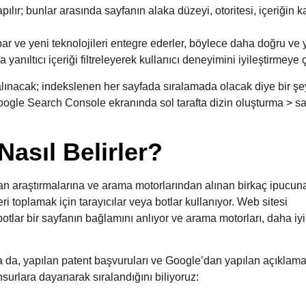
pılır; bunlar arasında sayfanın alaka düzeyi, otoritesi, içeriğin ka
r ve yeni teknolojileri entegre ederler, böylece daha doğru ve y
nıltıcı içeriği filtreleyerek kullanıcı deneyimini iyileştirmeye ça
lınacak; indekslenen her sayfada sıralamada olacak diye bir şe
Google Search Console ekranında sol tarafta dizin oluşturma > s
Nasıl Belirler?
n araştırmalarına ve arama motorlarından alınan birkaç ipucun
i toplamak için tarayıcılar veya botlar kullanıyor. Web sitesi
otlar bir sayfanın bağlamını anlıyor ve arama motorları, daha iyi
a da, yapılan patent başvuruları ve Google’dan yapılan açıklama
surlara dayanarak sıralandığını biliyoruz: