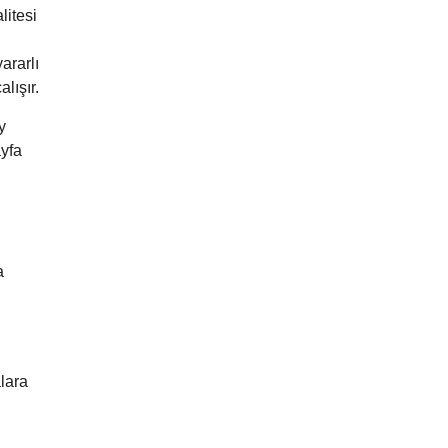
litesi
ararlı
lışır.
y
ayfa
a
lara