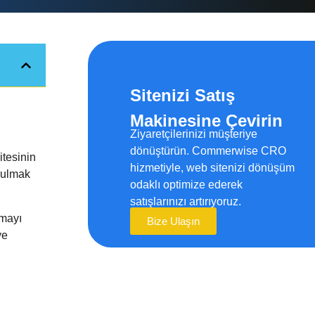
Sitenizi Satış
Makinesine Çevirin
Ziyaretçilerinizi müşteriye
dönüştürün. Commerwise CRO
tesinin
hizmetiyle, web sitenizi dönüşüm
 bulmak
odaklı optimize ederek
satışlarınızı artırıyoruz.
pmayı
Bize Ulaşın
ve