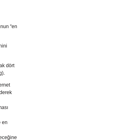
unun “en
nini
ak dört
g).
ernet
ederek
ması
e en
leceğine