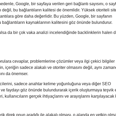
u nedenle, Google, bir sayfaya verilen geri bağlantı sayısını, o say
 değil, bu bağlantıların kalitesi de önemlidir. Yüksek otoriteli si
lantılara göre daha değerlidir. Bu yüzden, Google, bir sayfanın
u bağlantıların kaynaklarının kalitesini göz önünde bulundurur.
lsa da bir çok vaka analizi incelendiğinde backlinklerin halen 
sorulara cevaplar, problemlerine çözümler veya ilgi çekici bilgiler 
n, içeriğin sadece alakalı ve otoriter olmasını değil, aynı zama
sını da önemser.
eticilerini, sadece anahtar kelime yoğunluğuna veya diğer SEO
i ve faydayı göz önünde bulundurarak içerik oluşturmaya teşvik 
kullanıcıların gerçek ihtiyaçlarını ve arayışlarını karşılayacak ka
rik direk onun aradığı ile alakalı olması, o alanda en yetkin olm