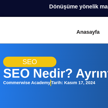
Dönüşüme yönelik marke
Anasayfa
SEO
SEO Nedir? Ayrın
Commerwise Academy
Tarih:
Kasım 17, 2024