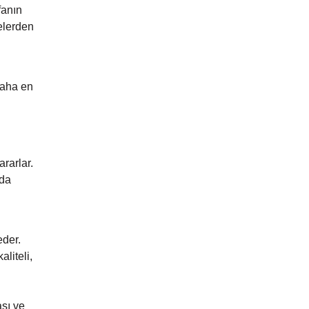
fanın
telerden
daha en
ararlar.
nda
eder.
liteli,
ası ve