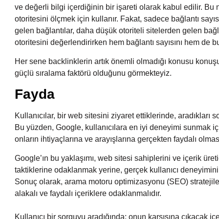
ve değerli bilgi içerdiğinin bir işareti olarak kabul edilir. B
otoritesini ölçmek için kullanır. Fakat, sadece bağlantı sayısı
gelen bağlantılar, daha düşük otoriteli sitelerden gelen bağ
otoritesini değerlendirirken hem bağlantı sayısını hem de b
Her sene backlinklerin artık önemli olmadığı konusu konuşu
güçlü sıralama faktörü olduğunu görmekteyiz.
Fayda
Kullanıcılar, bir web sitesini ziyaret ettiklerinde, aradıkları 
Bu yüzden, Google, kullanıcılara en iyi deneyimi sunmak içi
onların ihtiyaçlarına ve arayışlarına gerçekten faydalı olma
Google’ın bu yaklaşımı, web sitesi sahiplerini ve içerik ür
taktiklerine odaklanmak yerine, gerçek kullanıcı deneyimin
Sonuç olarak, arama motoru optimizasyonu (SEO) stratejileri, 
alakalı ve faydalı içeriklere odaklanmalıdır.
Kullanıcı bir sorguyu aradığında; onun karşısına çıkacak içe