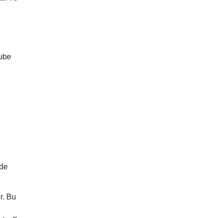
Tube
rde
r. Bu