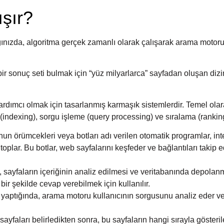
ışır?
ınızda, algoritma gerçek zamanlı olarak çalışarak arama motor
ir sonuç seti bulmak için “yüz milyarlarca” sayfadan oluşan dizi
 yardımcı olmak için tasarlanmış karmaşık sistemlerdir. Temel olar
 (indexing), sorgu işleme (query processing) ve sıralama (rankin
 örümcekleri veya botları adı verilen otomatik programlar, int
 toplar. Bu botlar, web sayfalarını keşfeder ve bağlantıları takip 
, sayfaların içeriğinin analiz edilmesi ve veritabanında depolan
ı bir şekilde cevap verebilmek için kullanılır.
 yaptığında, arama motoru kullanıcının sorgusunu analiz eder v
yfaları belirledikten sonra, bu sayfaların hangi sırayla gösteri