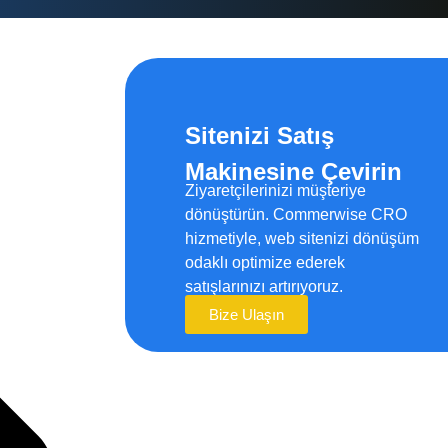
Sitenizi Satış
Makinesine Çevirin
Ziyaretçilerinizi müşteriye
dönüştürün. Commerwise CRO
hizmetiyle, web sitenizi dönüşüm
odaklı optimize ederek
satışlarınızı artırıyoruz.
Bize Ulaşın